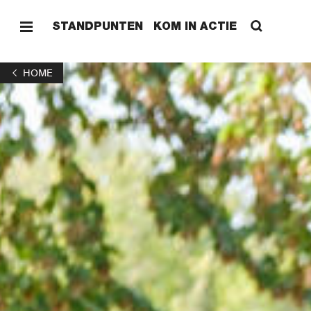
STANDPUNTEN
KOM IN ACTIE
HOME
HOME
STAND
KOM I