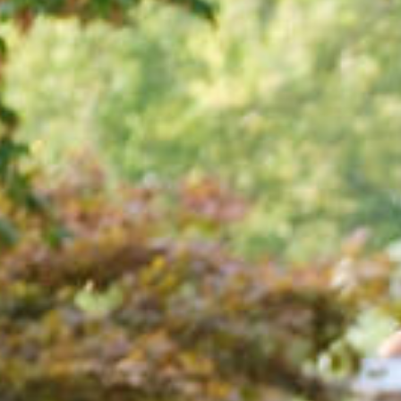
Onze mens
Onze afdeli
Nieuws
Agenda
Naar GroenL
MIJN GRO