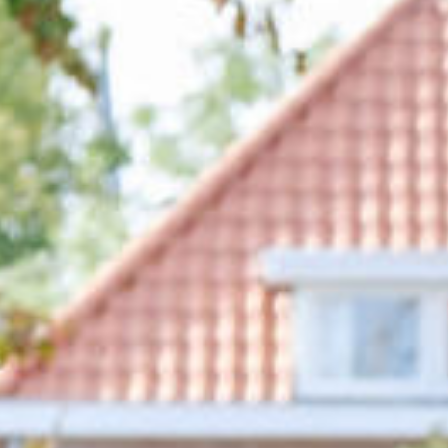
en
ng
inks.nl
ENLINKS