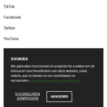
TikTok
Facebook
Twitter
YouTube
COOKIES
We gebruiken functionele en analytische cookies om de
SOCIALMEDIA
inhoud en functionaliteiten van deze website, zoals
video’s, aan te bieden en om statistieken te
verzamelen.
Lees meer en stel voorkeuren in
.
ZOEKEN
VOORKEUREN
AKKOORD
AANPASSEN
Privacy