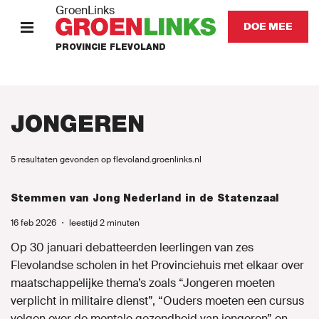
GroenLinks
DOE MEE
PROVINCIE FLEVOLAND
HOME
STANDPUNTEN
JONGEREN
KOM IN ACTIE
5 resultaten gevonden op flevoland.groenlinks.nl
Onze mensen
Stemmen van Jong Nederland in de Statenzaal
16 feb 2026
・
leestijd 2 minuten
Onze afdeling
Op 30 januari debatteerden leerlingen van zes
Flevolandse scholen in het Provinciehuis met elkaar over
Nieuws
maatschappelijke thema’s zoals “Jongeren moeten
verplicht in militaire dienst”, “Ouders moeten een cursus
Agenda
volgen over de mentale gezondheid van jongeren” en