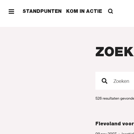
STANDPUNTEN
KOM IN ACTIE
ZOEK
HOME
Zoeken
STAND
526 resultaten gevonde
KOM I
Flevoland voo