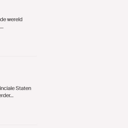
 de wereld
..
nciale Staten
der...