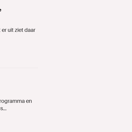
e
er uit ziet daar
sprogramma en
...