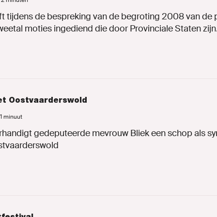
d 2 minuten
en
t tijdens de bespreking van de begroting 2008 van de 
eetal moties ingediend die door Provinciale Staten zijn.
ng
et Oostvaarderswold
inks.nl
 1 minuut
erhandigt gedeputeerde mevrouw Bliek een schop als s
stvaarderswold
ENLINKS
festival