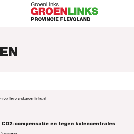
GroenLinks
PROVINCIE FLEVOLAND
EN
PUNTEN
n op flevoland.groenlinks.nl
N ACTIE
r CO2-compensatie en tegen kolencentrales