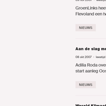
09 nov 2007
・
leestij
Onze mens
GroenLinks heef
Flevoland een tw
Onze afdeli
NIEUWS
Nieuws
Agenda
Aan de slag m
Naar GroenL
08 okt 2007
・
leestijd
Adilia Roda ov
start aanleg Oo
MIJN GRO
NIEUWS
Wereld Klimaat