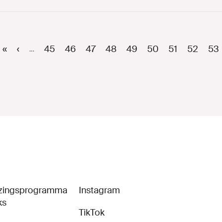
Eerste
«
Vorige
‹
Page
45
Page
46
Page
47
Page
48
Page
49
Page
50
Page
51
Page
52
Hui
53
…
pagina
pagina
pa
iezingsprogramma
Instagram
ks
TikTok