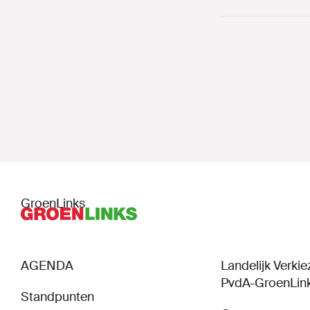
Paginering
GroenLinks
AGENDA
Landelijk Verk
PvdA-GroenLin
Standpunten