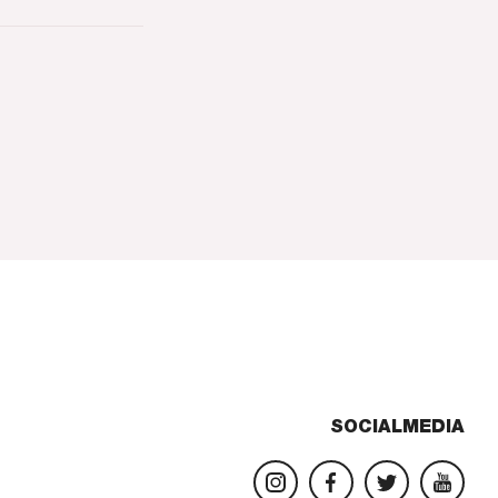
dige
gina
SOCIALMEDIA