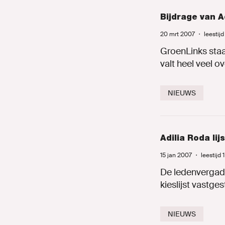
Bijdrage van A
20 mrt 2007
・
leestij
GroenLinks staat
valt heel veel o
NIEUWS
Adilia Roda li
15 jan 2007
・
leestijd 
De ledenvergad
kieslijst vastges
NIEUWS