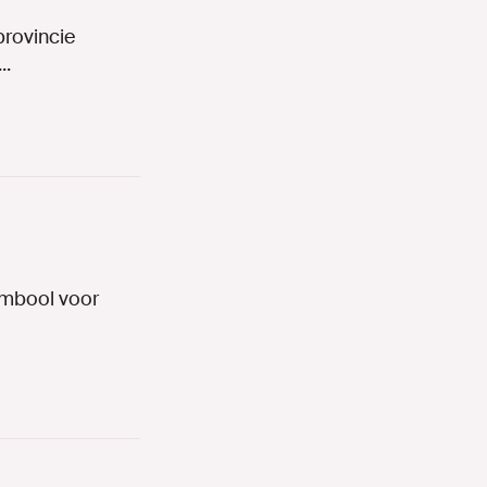
provincie
..
ymbool voor